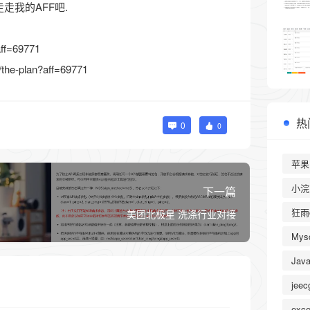
走我的AFF吧.
aff=69771
/the-plan?aff=69771
热
0
0
苹果
小浣
下一篇
狂雨
美团北极星 洗涤行业对接
Mysq
Jav
jeec
exc