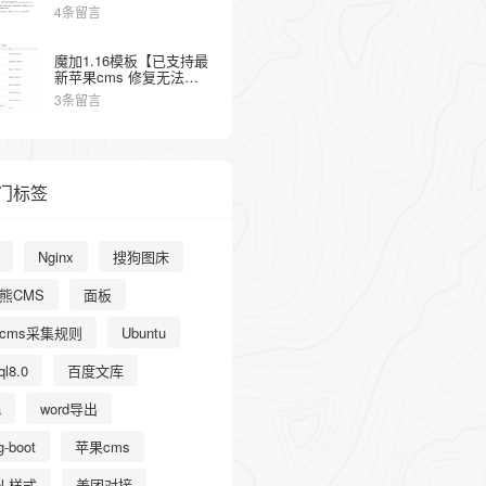
4条留言
魔加1.16模板【已支持最
新苹果cms 修复无法保
存】
3条留言
门标签
Nginx
搜狗图床
熊CMS
面板
cms采集规则
Ubuntu
l8.0
百度文库
a
word导出
g-boot
苹果cms
el 样式
美团对接