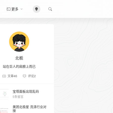
更多
北栀
站在巨人的肩膀上而已
文章
46
评论
2
宝塔面板出现乱码
5条留言
美团北极星 洗涤行业对
接