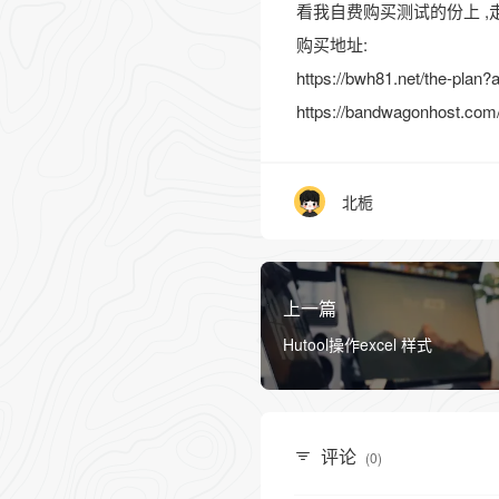
看我自费购买测试的份上 ,走
购买地址:
https://bwh81.net/the-plan?
https://bandwagonhost.com
北栀
上一篇
Hutool操作excel 样式
评论
(0)