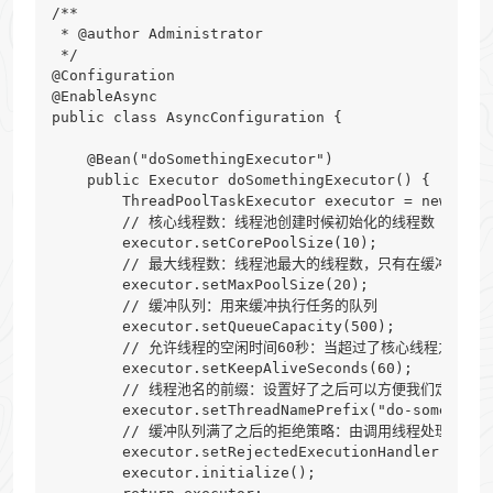
/**

 * @author Administrator

 */

@Configuration

@EnableAsync

public class AsyncConfiguration {

    @Bean("doSomethingExecutor")

    public Executor doSomethingExecutor() {

        ThreadPoolTaskExecutor executor = new Thre
        // 核心线程数：线程池创建时候初始化的线程数

        executor.setCorePoolSize(10);

        // 最大线程数：线程池最大的线程数，只有在缓冲队列
        executor.setMaxPoolSize(20);

        // 缓冲队列：用来缓冲执行任务的队列

        executor.setQueueCapacity(500);

        // 允许线程的空闲时间60秒：当超过了核心线程之外
        executor.setKeepAliveSeconds(60);

        // 线程池名的前缀：设置好了之后可以方便我们定位处理
        executor.setThreadNamePrefix("do-something-
        // 缓冲队列满了之后的拒绝策略：由调用线程处理（一般
        executor.setRejectedExecutionHandler(new T
        executor.initialize();
