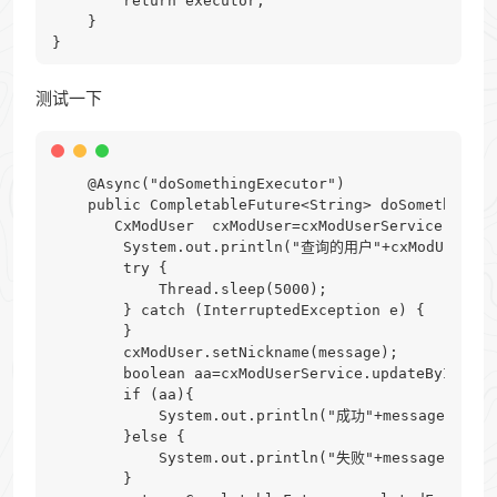
        return executor;

    }

测试一下
    @Async("doSomethingExecutor")

    public CompletableFuture<String> doSomething(S
       CxModUser  cxModUser=cxModUserService.getBy
        System.out.println("查询的用户"+cxModUser.get
        try {

            Thread.sleep(5000);

        } catch (InterruptedException e) {

        }

        cxModUser.setNickname(message);

        boolean aa=cxModUserService.updateById(cxM
        if (aa){

            System.out.println("成功"+message);

        }else {

            System.out.println("失败"+message);

        }
