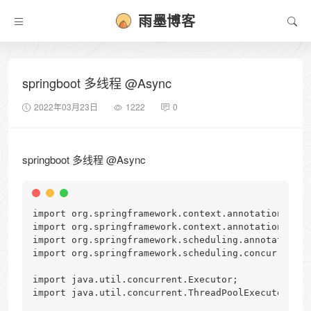
雨墨博客
springboot 多线程 @Async
2022年03月23日
1222
0
springboot 多线程 @Async
import org.springframework.context.annotation.Bean;
import org.springframework.context.annotation.Conf
import org.springframework.scheduling.annotation.E
import org.springframework.scheduling.concurrent.T
import java.util.concurrent.Executor;

import java.util.concurrent.ThreadPoolExecutor;
