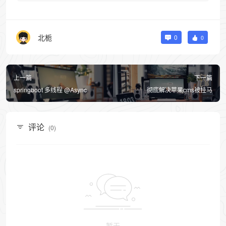
北栀
0
0
上一篇
下一篇
springboot 多线程 @Async
彻底解决苹果cms被挂马
评论
(0)
暂无