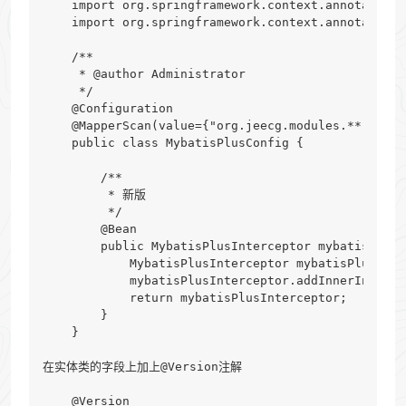
    import org.springframework.context.annotation.B
    import org.springframework.context.annotation.
    /**

     * @author Administrator

     */

    @Configuration

    @MapperScan(value={"org.jeecg.modules.**.mapper
    public class MybatisPlusConfig {

        /**

         * 新版

         */

        @Bean

        public MybatisPlusInterceptor mybatisPlusO
            MybatisPlusInterceptor mybatisPlusInte
            mybatisPlusInterceptor.addInnerInterce
            return mybatisPlusInterceptor;

        }

    }

在实体类的字段上加上@Version注解

    @Version
