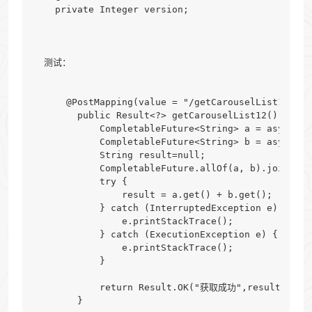
    private Integer version;

  测试：

      @PostMapping(value = "/getCarouselList11")

        public Result<?> getCarouselList12() {

            CompletableFuture<String> a = asyncS
            CompletableFuture<String> b = asyncS
            String result=null;

            CompletableFuture.allOf(a, b).join();

            try {

                result = a.get() + b.get();

            } catch (InterruptedException e) {

                e.printStackTrace();

            } catch (ExecutionException e) {

                e.printStackTrace();

            }

            return Result.OK("获取成功",result);

        } 