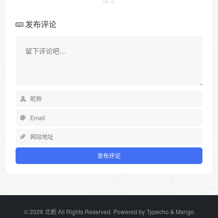
发布评论
© 2026 北栀 All Rights Reserved. Powered by
Typecho
&
Mango