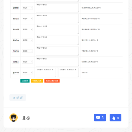
苹果
北栀
3
0